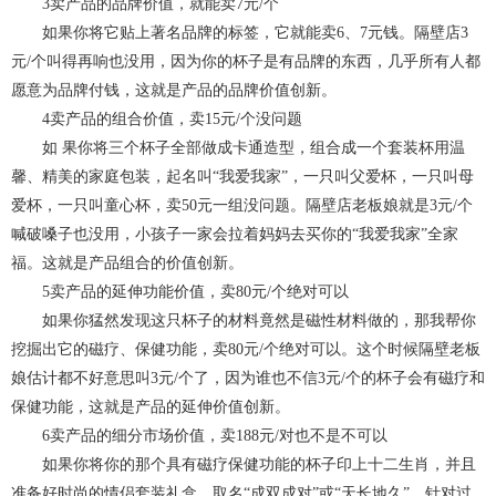
3卖产品的品牌价值，就能卖7元/个
如果你将它贴上著名品牌的标签，它就能卖6、7元钱。隔壁店3
元/个叫得再响也没用，因为你的杯子是有品牌的东西，几乎所有人都
愿意为品牌付钱，这就是产品的品牌价值创新。
4卖产品的组合价值，卖15元/个没问题
如 果你将三个杯子全部做成卡通造型，组合成一个套装杯用温
馨、精美的家庭包装，起名叫“我爱我家”，一只叫父爱杯，一只叫母
爱杯，一只叫童心杯，卖50元一组没问题。隔壁店老板娘就是3元/个
喊破嗓子也没用，小孩子一家会拉着妈妈去买你的“我爱我家”全家
福。这就是产品组合的价值创新。
5卖产品的延伸功能价值，卖80元/个绝对可以
如果你猛然发现这只杯子的材料竟然是磁性材料做的，那我帮你
挖掘出它的磁疗、保健功能，卖80元/个绝对可以。这个时候隔壁老板
娘估计都不好意思叫3元/个了，因为谁也不信3元/个的杯子会有磁疗和
保健功能，这就是产品的延伸价值创新。
6卖产品的细分市场价值，卖188元/对也不是不可以
如果你将你的那个具有磁疗保健功能的杯子印上十二生肖，并且
准备好时尚的情侣套装礼盒，取名“成双成对”或“天长地久”，针对过