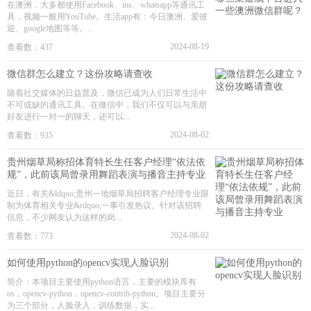
在澳洲，大多都使用Facebook、ins、whatsapp等通讯工
具，视频一般用YouTube。生活app有：今日澳洲、爱彼
迎、google地图等等。...
2024-08-19
查看数：437
微信群怎么建立？这份攻略请查收
随着社交媒体的日益普及，微信已成为人们日常生活中
不可或缺的通讯工具。在微信中，我们不仅可以与亲朋
好友进行一对一的聊天，还可以...
2024-08-02
查看数：935
贵州烟草局称招体育特长生任客户经理“依法依
规”，此前该局曾录用舞蹈表演与播音主持专业
近日，有关&ldquo;贵州一地烟草局招聘客户经理专业限
制为体育相关专业&rdquo;一事引发热议。针对该招聘
信息，不少网友认为这样的岗...
2024-08-02
查看数：773
如何使用python的opencv实现人脸识别
简介：本项目主要使用python语言，主要的模块库有
os，opencv-python，opencv-contrib-python。项目主要分
为三个部分，人脸录入，训练数据，实...