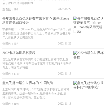
店，浓郁的足球氛围迎面...
2022-11-22
查看数：993
每年浪费几百亿认证费苹果不甘心 未来iPhone
将采用无端口设计
苹果将在下一代iPhone 15上更换为USB Type-C接口，虽
然不情愿但这也是不得已而为之，毕竟欧洲市场相比每
年几百亿的认证费显然是...
2022-11-22
查看数：857
2022卡塔尔世界杯赛程
喜欢足球的朋友苦等四年终于要迎来世界杯!本次世界
杯地点在卡塔尔 卡塔尔国位于波斯湾西南岸的卡塔尔半
岛上，南面与沙特接...
2022-11-18
查看数：1119
盘点飞赴卡塔尔世界杯的“中国制造”
北京时间11月21日0时，2022国际足联卡塔尔世界杯将
迎来揭幕战。这是一届&ldquo;最特殊&rdquo;的世界
杯：首次走进中东境内、首次在北...
2022-11-18
查看数：1021