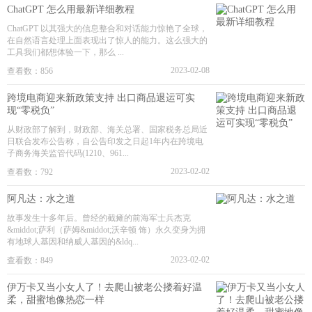
ChatGPT 怎么用最新详细教程
ChatGPT 以其强大的信息整合和对话能力惊艳了全球，
在自然语言处理上面表现出了惊人的能力。这么强大的
工具我们都想体验一下，那么 ...
2023-02-08
查看数：856
跨境电商迎来新政策支持 出口商品退运可实
现“零税负”
从财政部了解到，财政部、海关总署、国家税务总局近
日联合发布公告称，自公告印发之日起1年内在跨境电
子商务海关监管代码(1210、961...
2023-02-02
查看数：792
阿凡达：水之道
故事发生十多年后。曾经的截瘫的前海军士兵杰克
&middot;萨利（萨姆&middot;沃辛顿 饰）永久变身为拥
有地球人基因和纳威人基因的&ldq...
2023-02-02
查看数：849
伊万卡又当小女人了！去爬山被老公搂着好温
柔，甜蜜地像热恋一样