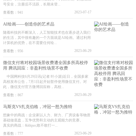
号安全，注册后不活跃，长期未登...
2023-07-17
查看数：941
AI绘画——创造你的艺术品
随着科技的不断深入，人工智能技术也在逐步进入我们
的生活，其中很有趣的一个方面就是AI绘画。通过利用
计算机的优势，在不需要任何绘...
2023-06-29
查看数：956
微信支付将对校园场景收费遭全国多所高校停
用 腾讯回应：非盈利性场景不收费
中国网科技6月29日讯(记者 叶小源)近日，全国多家
高校发布公告，7月1日起开始暂停使用微信支付。对
此，微信支付官方微博回应称，高校...
2023-06-29
查看数：867
马斯克VS扎克伯格，冲冠一怒为推特
想象中的商战：企业家以人力、财力、厂房设备等物质
基础做底盘，互争优势和主动的主观能力的竞赛。
真实的商战：&ldquo;敢不敢打一...
2023-06-29
查看数：777