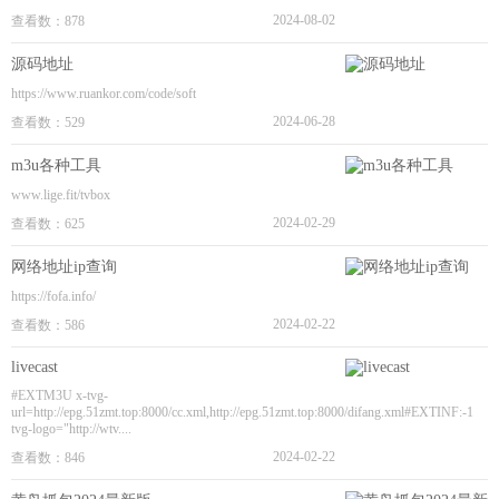
2024-08-02
查看数：878
源码地址
https://www.ruankor.com/code/soft
2024-06-28
查看数：529
m3u各种工具
www.lige.fit/tvbox
2024-02-29
查看数：625
网络地址ip查询
https://fofa.info/
2024-02-22
查看数：586
livecast
#EXTM3U x-tvg-
url=http://epg.51zmt.top:8000/cc.xml,http://epg.51zmt.top:8000/difang.xml#EXTINF:-1
tvg-logo="http://wtv....
2024-02-22
查看数：846