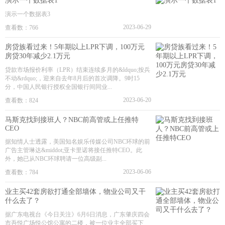
演示一个数据表1
演示一个数据表3
2023-06-29
查看数：766
房贷族看过来！5年期以上LPR下调，100万元
房贷30年减少2.1万元
贷款市场报价利率（LPR）结束连续多月的&ldquo;按兵
不动&rdquo;，迎来自去年8月后的首次调降。9时15
分，中国人民银行授权全国银行间同业...
2023-06-20
查看数：824
马斯克找到接班人？NBC前高管或上任推特
CEO
据知情人士透露，美国知名娱乐传媒公司NBC环球的前
广告主管琳达&middot;亚卡里诺将接任推特CEO。此
外，她已从NBC环球聘请一位高级副...
2023-06-06
查看数：784
业主买42套房欲打通全部墙体，物业公司又干
什么去了？
据广东电视台《今日关注》6月6日消息，广东肇庆四会
市吾悦广场悦公馆公寓的二楼，被一位业主全部买下