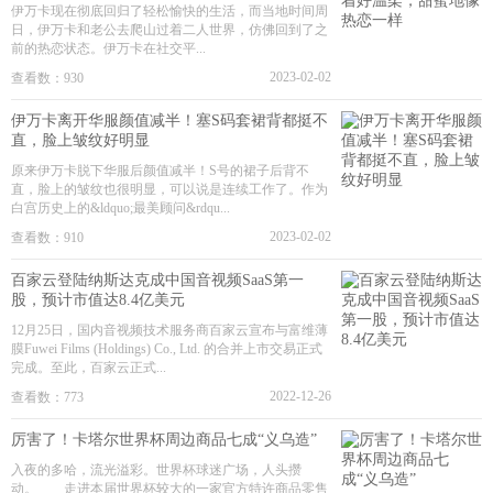
伊万卡现在彻底回归了轻松愉快的生活，而当地时间周
日，伊万卡和老公去爬山过着二人世界，仿佛回到了之
前的热恋状态。伊万卡在社交平...
2023-02-02
查看数：930
伊万卡离开华服颜值减半！塞S码套裙背都挺不
直，脸上皱纹好明显
原来伊万卡脱下华服后颜值减半！S号的裙子后背不
直，脸上的皱纹也很明显，可以说是连续工作了。作为
白宫历史上的&ldquo;最美顾问&rdqu...
2023-02-02
查看数：910
百家云登陆纳斯达克成中国音视频SaaS第一
股，预计市值达8.4亿美元
12月25日，国内音视频技术服务商百家云宣布与富维薄
膜Fuwei Films (Holdings) Co., Ltd. 的合并上市交易正式
完成。至此，百家云正式...
2022-12-26
查看数：773
厉害了！卡塔尔世界杯周边商品七成“义乌造”
入夜的多哈，流光溢彩。世界杯球迷广场，人头攒
动。 走进本届世界杯较大的一家官方特许商品零售