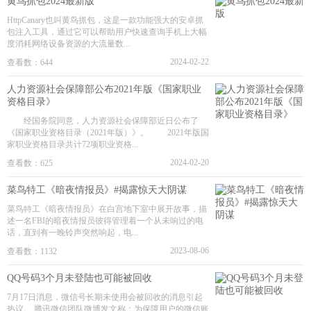
黄鸟抓包2024最新版
HttpCanary也叫黄鸟抓包，这是一款功能强大的安卓抓
包注入工具，通过它可以帮助用户快速查询手机上大幅
度消耗网络设备资源的大流量数...
2024-02-22
查看数：644
人力资源社会保障部公布2021年版《国家职业
资格目录》
经国务院同意，人力资源社会保障部近日公布了
《国家职业资格目录（2021年版）》。 2021年版国
家职业资格目录共计72项职业资格...
2024-02-20
查看数：625
菜鸟特工《暗夜情报员》#揭露惊天大阴谋
菜鸟特工《暗夜情报员》在白宫地下室中展开故事，描
述一名FBI的暗夜情报员彼得管理着一个从未响过的电
话，直到有一晚铃声突然响起，电...
2023-08-06
查看数：1132
QQ号码3个月未登陆也可能被回收
7月17日消息，微信号长期未使用会被回收的消息引起
热议。 腾讯微信团队微博发文称：为保障用户的微信账