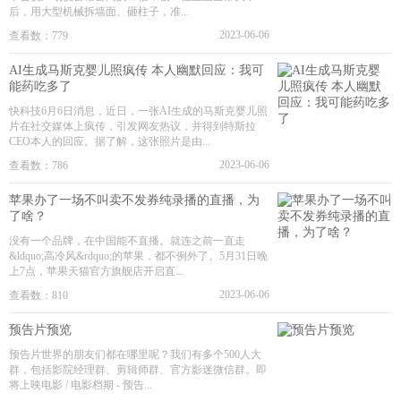
后，用大型机械拆墙面、砸柱子，准...
2023-06-06
查看数：779
AI生成马斯克婴儿照疯传 本人幽默回应：我可
能药吃多了
快科技6月6日消息，近日，一张AI生成的马斯克婴儿照
片在社交媒体上疯传，引发网友热议，并得到特斯拉
CEO本人的回应。据了解，这张照片是由...
2023-06-06
查看数：786
苹果办了一场不叫卖不发券纯录播的直播，为
了啥？
没有一个品牌，在中国能不直播。就连之前一直走
&ldquo;高冷风&rdquo;的苹果，都不例外了。5月31日晚
上7点，苹果天猫官方旗舰店开启直...
2023-06-06
查看数：810
预告片预览
预告片世界的朋友们都在哪里呢？我们有多个500人大
群，包括影院经理群、剪辑师群、官方影迷微信群。即
将上映电影 / 电影档期 - 预告...