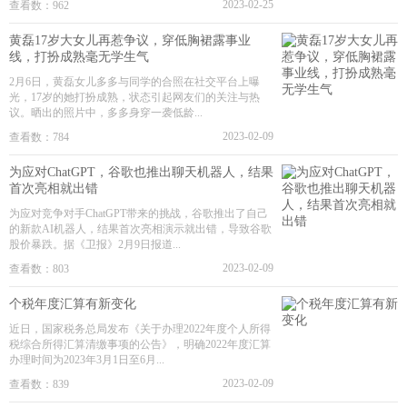
2023-02-25
查看数：962
黄磊17岁大女儿再惹争议，穿低胸裙露事业
线，打扮成熟毫无学生气
2月6日，黄磊女儿多多与同学的合照在社交平台上曝
光，17岁的她打扮成熟，状态引起网友们的关注与热
议。晒出的照片中，多多身穿一袭低龄...
2023-02-09
查看数：784
为应对ChatGPT，谷歌也推出聊天机器人，结果
首次亮相就出错
为应对竞争对手ChatGPT带来的挑战，谷歌推出了自己
的新款AI机器人，结果首次亮相演示就出错，导致谷歌
股价暴跌。据《卫报》2月9日报道...
2023-02-09
查看数：803
个税年度汇算有新变化
近日，国家税务总局发布《关于办理2022年度个人所得
税综合所得汇算清缴事项的公告》，明确2022年度汇算
办理时间为2023年3月1日至6月...
2023-02-09
查看数：839