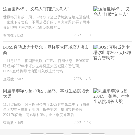
这届世界杯，“义乌人”打败“义乌人”
世界杯开幕前一周，卡塔尔球迷巴萨姆急促地走进当地
一家线下专卖店，不需店员介绍，直奔主题购买了两件
分别印有卡塔尔队和巴西队队徽的...
2022-11-18
查看数：953
BOSS直聘成为卡塔尔世界杯亚太区域官方赞助
商
11月18日，据国际足联（FIFA）官网信息，BOSS直
聘成为2022年卡塔尔世界杯亚太区域官方赞助商。
BOSS直聘将即时沟通引入线上招聘场...
2022-11-18
查看数：902
阿里单季净亏超200亿，菜鸟、本地生活挑增长
大梁
11月17日晚，阿里巴巴公布了2023财年第二季度（自然
年2022年三季度）业绩。报告期内，集团实现营收
2071.76亿元，同比增长3%，继上季度首降后...
2022-11-18
查看数：1051