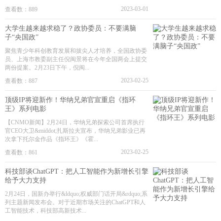
2023-03-01
查看数：889
大学生越来越求稳了？政协委员：不要满脑
子“央国政”
聚焦青少年科创教育发展和拔尖人才培养，全国政协委
员、上海市教委副主任倪闽景将在今年全国两会上提交
两份提案。2月23日下午，倪闽...
2023-02-25
查看数：887
顶级IP将迎新作！华纳兄弟官宣重启《指环
王》系列电影
【CNMO新闻】2月24日，华纳兄弟探索公司首席执行
官CEO大卫&middot;扎斯拉夫宣布，华纳兄弟影业已再
次拿下托尔金作品《指环王》《霍...
2023-02-25
查看数：861
科技部谈ChatGPT：把人工智能作为新增长引擎
给予大力支持
2月24日，国新办举行&ldquo;权威部门话开局&rdquo;系
列主题新闻发布会。对于近期市场关注的ChatGPT和人
工智能技术，科技部高新技术...