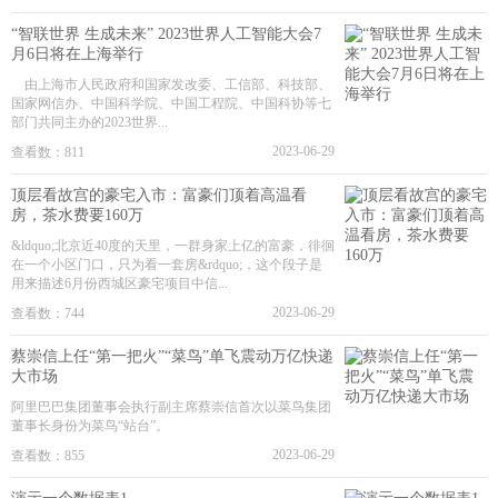
“智联世界 生成未来” 2023世界人工智能大会7
月6日将在上海举行
由上海市人民政府和国家发改委、工信部、科技部、
国家网信办、中国科学院、中国工程院、中国科协等七
部门共同主办的2023世界...
2023-06-29
查看数：811
顶层看故宫的豪宅入市：富豪们顶着高温看
房，茶水费要160万
&ldquo;北京近40度的天里，一群身家上亿的富豪，徘徊
在一个小区门口，只为看一套房&rdquo;，这个段子是
用来描述6月份西城区豪宅项目中信...
2023-06-29
查看数：744
蔡崇信上任“第一把火”“菜鸟”单飞震动万亿快递
大市场
阿里巴巴集团董事会执行副主席蔡崇信首次以菜鸟集团
董事长身份为菜鸟“站台”。
2023-06-29
查看数：855