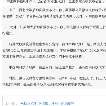
中国网科技6月29日讯(记者 叶小源)近日，全国多家高校发布公告
今日，西北大学后勤官微发布公告称，因腾讯公司微信支付将于7月1
将做以下变动:1.平台将在近期测试完毕后关闭微信支付。2.网页版商
此外，江苏师大后勤官微发布公告称，腾讯微信支付将于近期进行系统
行通知。
杭师大数据校园官微也发布公告称，自2023年7月1日起，微信支付(
园”微信公众号的微信校园卡充值端口。学校将根据后续政策变化及时调
校园卡账户充值，上述渠道充值和支付均不收取手续费。
中国网科技了解到，截至目前，除上述高校外，还有西南科技大学、
对此，微信支付官方微博回应称，自2015年起，微信支付开始进入
场景(学杂费、生活服务等场景)会持续保持零费率的优惠政策。
上一篇：
马斯克VS扎克伯格，冲冠一怒为推特