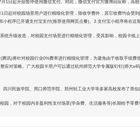
，7月1日起开始暂停使用微信支付。对此，微信支付官方微博回应称，高
日起对校园场景用户进行精细化管理，除收学费外，其它收费均会受到限
城和小程序已开通支付宝支付(推荐使用网页点餐)。3.支付宝小程序将在近
升级改造，对校园支付场景进行精细化管理，受其影响，校园卡线上充值
腾讯)将针对校园行业0%费率进行精细化管理，为避免由于收取手续费造成
整应对策略。广大校园卡用户可以通过杭州师范大学专属版钉钉(师大e码通
四川民族学院、周口师范学院、郑州轻工业大学等多家高校发布了类似
校园，对于校园内非盈利性支付场景(学杂费、生活服务等)长期给予零