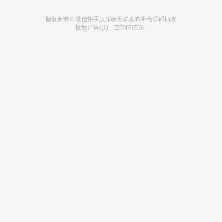
版权所有© 微信快手娱乐聊天群发布平台群码助农
投放广告QQ：2579679536