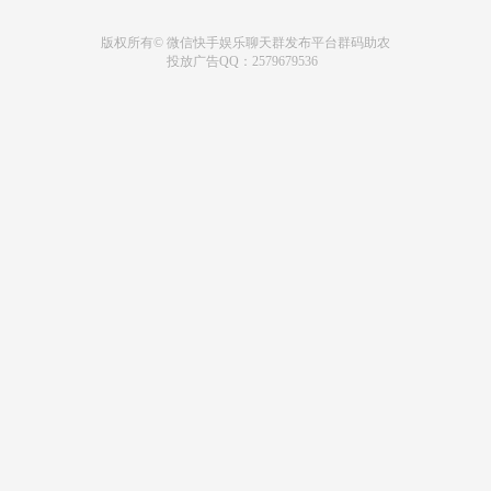
版权所有© 微信快手娱乐聊天群发布平台群码助农
投放广告QQ：2579679536